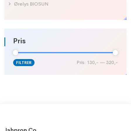
Ørelys BIOSUN
Pris
Pris:
130,-
—
320,-
FILTRER
Jahpron Co.