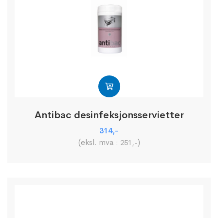
Antibac desinfeksjonsservietter
314
,-
(eksl. mva :
)
251
,-