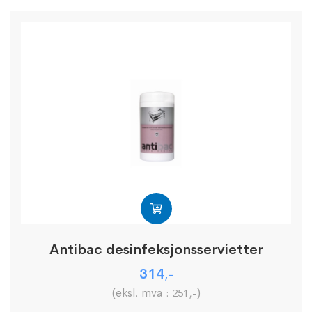
Antibac desinfeksjonsservietter
314
,-
(eksl. mva :
)
251
,-