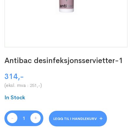
Antibac desinfeksjonsservietter-1
314
,-
(eksl. mva :
)
251
,-
In Stock
-
+
LEGG TIL I HANDLEKURV