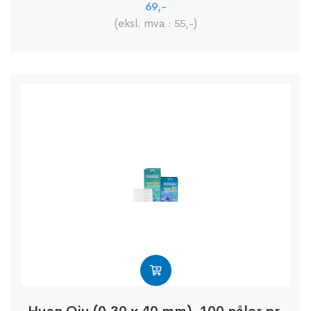
69
,-
(eksl. mva :
)
55
,-