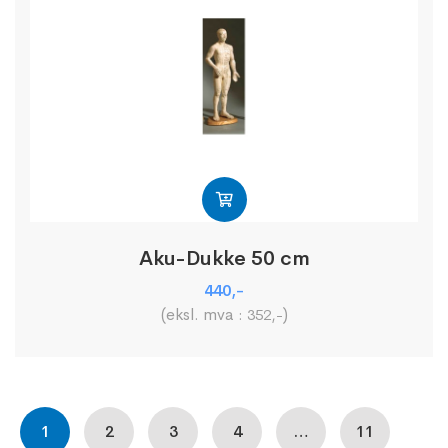
Aku-Dukke 50 cm
440
,-
(eksl. mva :
)
352
,-
1
2
3
4
…
11