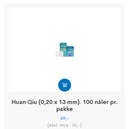
Huan Qiu (0,20 x 13 mm). 100 nåler pr.
pakke
69
,-
(eksl. mva :
)
55
,-