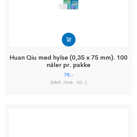
Huan Qiu med hylse (0,35 x 75 mm). 100
nåler pr. pakke
78
,-
(eksl. mva :
)
62
,-