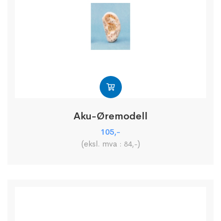
Aku-Øremodell
105
,-
(eksl. mva :
)
84
,-