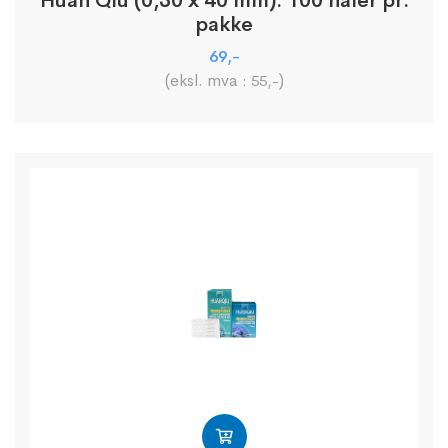
Huan Qiu (0,30 x 40 mm). 100 nåler pr.
pakke
69
,-
(eksl. mva :
)
55
,-