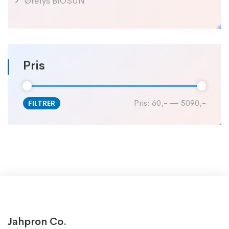
Ørelys BIOSUN
Pris
Pris:
60,-
—
5090,-
FILTRER
Jahpron Co.