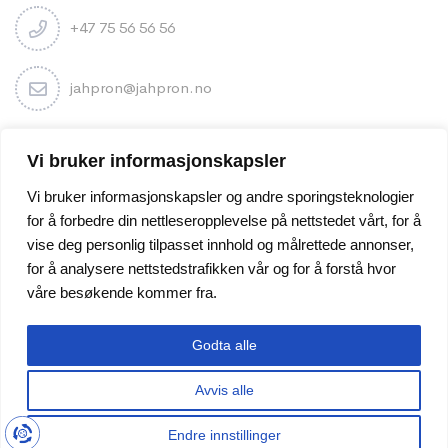
+47 75 56 56 56
jahpron@jahpron.no
Nyhetsbrev
Vi bruker informasjonskapsler
Vi bruker informasjonskapsler og andre sporingsteknologier
for å forbedre din nettleseropplevelse på nettstedet vårt, for å
vise deg personlig tilpasset innhold og målrettede annonser,
for å analysere nettstedstrafikken vår og for å forstå hvor
våre besøkende kommer fra.
Godta alle
Avvis alle
© Jahpron Co. – All rights reserved | Nettsiden er levert av
Endre innstillinger
Cateno AS