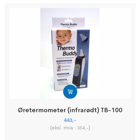
Øretermometer (infrarødt) TB-100
443
,-
(eksl. mva :
)
354
,-