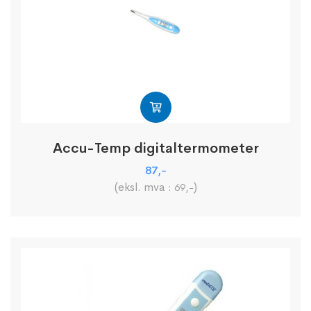
Accu-Temp digitaltermometer
87
,-
(eksl. mva :
)
69
,-