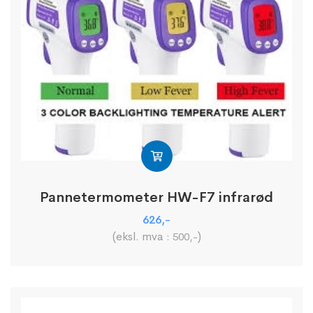
Pannetermometer HW-F7 infrarød
626
,-
(eksl. mva :
)
500
,-