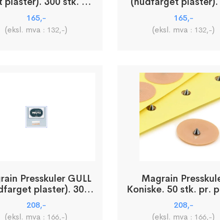
t plaster). 300 stk. pr.
(hudfarget plaster).
pakke
stk. pr. pakke
165
,-
165
,-
(eksl. mva :
)
(eksl. mva :
)
132
,-
132
,-
rain Presskuler GULL
Magrain Presskul
dfarget plaster). 300
Koniske. 50 stk. pr. 
stk. pr. pakke
208
,-
208
,-
(eksl. mva :
)
(eksl. mva :
)
166
,-
166
,-