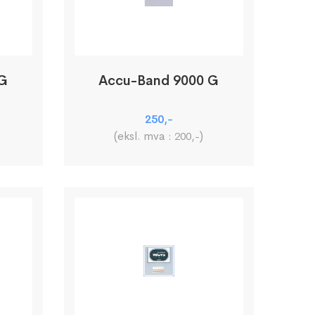
 G
Accu-Band 9000 G
250
,-
(eksl. mva :
)
200
,-