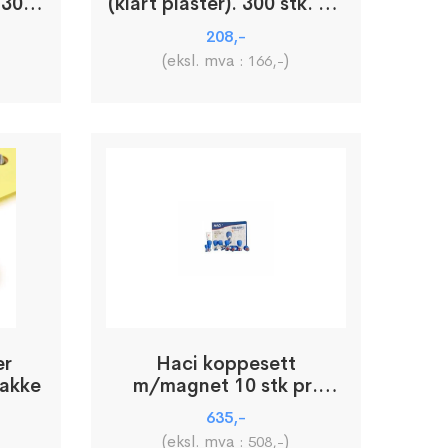
 300
(klart plaster). 300 stk. pr.
pakke
208
,-
(eksl. mva :
)
166
,-
er
Haci koppesett
pakke
m/magnet 10 stk pr.
pakke
635
,-
(eksl. mva :
)
508
,-