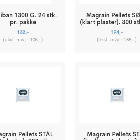
kiban 1300 G. 24 stk.
Magrain Pellets S
pr. pakke
(klart plaster). 300 st
pakke
132
,-
194
,-
(eksl. mva :
)
(eksl. mva :
)
105
,-
155
,-
grain Pellets STÅL
Magrain Pellets S