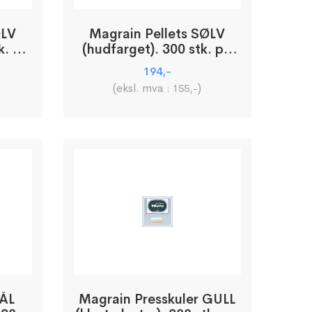
ØLV
Magrain Pellets SØLV
k. pr.
(hudfarget). 300 stk. pr.
pakke
194
,-
(eksl. mva :
)
155
,-
TÅL
Magrain Presskuler GULL