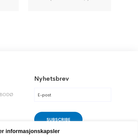
Nyhetsbrev
9 BODØ
er informasjonskapsler
.no