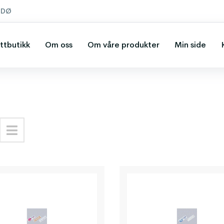
ODØ
ttbutikk
Om oss
Om våre produkter
Min side