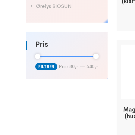
(klar
Ørelys BIOSUN
Pris
Pris:
80,-
—
640,-
FILTRER
Mag
(hu