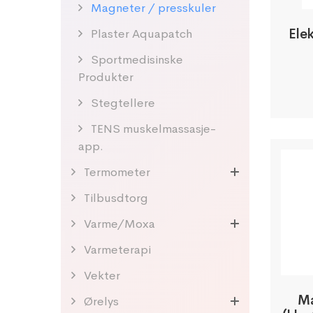
Magneter / presskuler
Ele
Plaster Aquapatch
Sportmedisinske
Produkter
Stegtellere
TENS muskelmassasje-
app.
Termometer
Tilbusdtorg
Varme/Moxa
Varmeterapi
Vekter
Ma
Ørelys