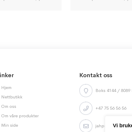
inker
Kontakt oss
Hjem
Boks 4144 / 808
Nettbutikk
Om oss
+47 75 56 56 56
Om våre produkter
Min side
Vi bruk
jahpron@jahpron