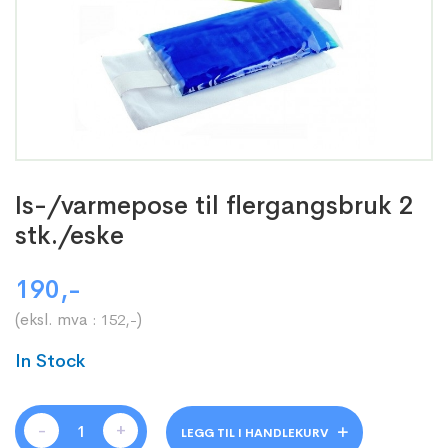
Is-/varmepose til flergangsbruk 2
stk./eske
190
,-
(eksl. mva :
)
152
,-
In Stock
-
+
LEGG TIL I HANDLEKURV