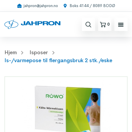
jahpron@jahpron.no
Boks 4144 / 8089 BODØ
0
Hjem
Isposer
Is-/varmepose til flergangsbruk 2 stk./eske