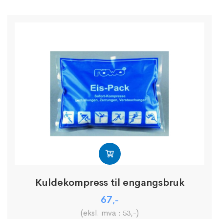
Kuldekompress til engangsbruk
67
,-
(eksl. mva :
)
53
,-