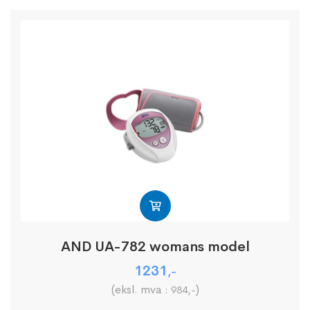
AND UA-782 womans model
1231
,-
(eksl. mva :
)
984
,-