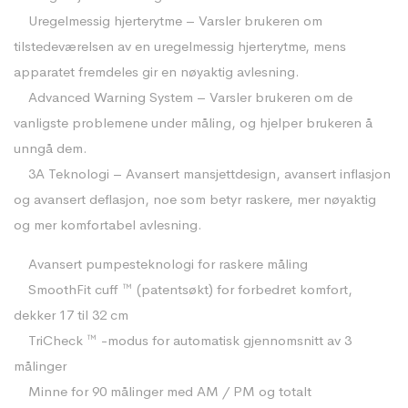
Uregelmessig hjerterytme – Varsler brukeren om
tilstedeværelsen av en uregelmessig hjerterytme, mens
apparatet fremdeles gir en nøyaktig avlesning.
Advanced Warning System – Varsler brukeren om de
vanligste problemene under måling, og hjelper brukeren å
unngå dem.
3A Teknologi – Avansert mansjettdesign, avansert inflasjon
og avansert deflasjon, noe som betyr raskere, mer nøyaktig
og mer komfortabel avlesning.
Avansert pumpesteknologi for raskere måling
SmoothFit cuff ™ (patentsøkt) for forbedret komfort,
dekker 17 til 32 cm
TriCheck ™ -modus for automatisk gjennomsnitt av 3
målinger
Minne for 90 målinger med AM / PM og totalt