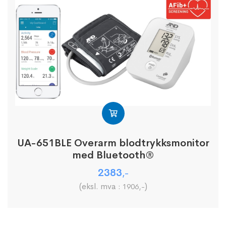
UA-651BLE Overarm blodtrykksmonitor
med Bluetooth®
2383
,-
(eksl. mva :
)
1906
,-