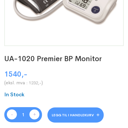
UA-1020 Premier BP Monitor
1540
,-
(eksl. mva :
)
1232
,-
In Stock
-
+
LEGG TIL I HANDLEKURV