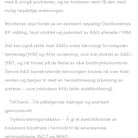
med å unngå problemer, og lar brukeren raskt få den mest
mulig nøyaktige avlesningen.
Monitoren drar fordel av en ekstremt nøyaktig Oscillometrisk
BP-måling, først utviklet og patentert av A&D allerede i 1984.
Det kan også skilte med A&Ds unike teknologi for irregulær
hjerteslag (IHB) og AFib-screening, som ble utviklet av A&D i
2001, og nå finnes på de fleste av våre blodtrykksmonitorer.
Denne A&D banebrytende teknologien brukes nå over hele
verden og hjelper til med en hensiktsmessig påvisning av
arytmier – som inkluderer AFib (eller atriefibrillering).
TriCheck– Tre påfølgende målinger og avansert
gjennomsnitt.
Trykkvurderingsindikator – Å gi et øyeblikksbilde av
brukerens blodtrykk i henhold til de amerikanske
retningslinjene JNC7 og WHO.