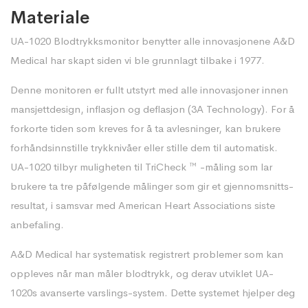
Materiale
UA-1020 Blodtrykksmonitor benytter alle innovasjonene A&D
Medical har skapt siden vi ble grunnlagt tilbake i 1977.
Denne monitoren er fullt utstyrt med alle innovasjoner innen
mansjettdesign, inflasjon og deflasjon (3A Technology). For å
forkorte tiden som kreves for å ta avlesninger, kan brukere
forhåndsinnstille trykknivåer eller stille dem til automatisk.
UA-1020 tilbyr muligheten til TriCheck ™ -måling som lar
brukere ta tre påfølgende målinger som gir et gjennomsnitts-
resultat, i samsvar med American Heart Associations siste
anbefaling.
A&D Medical har systematisk registrert problemer som kan
oppleves når man måler blodtrykk, og derav utviklet UA-
1020s avanserte varslings-system. Dette systemet hjelper deg