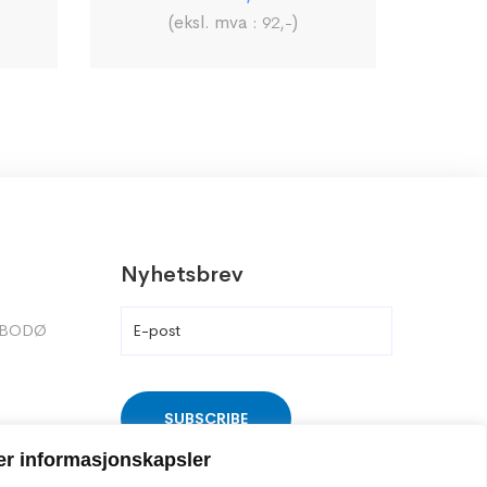
(eksl. mva :
)
92
,-
Nyhetsbrev
9 BODØ
er informasjonskapsler
.no