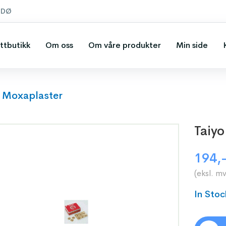
ODØ
ttbutikk
Om oss
Om våre produkter
Min side
o Moxaplaster
Taiy
194
,
(eksl. m
In Stoc