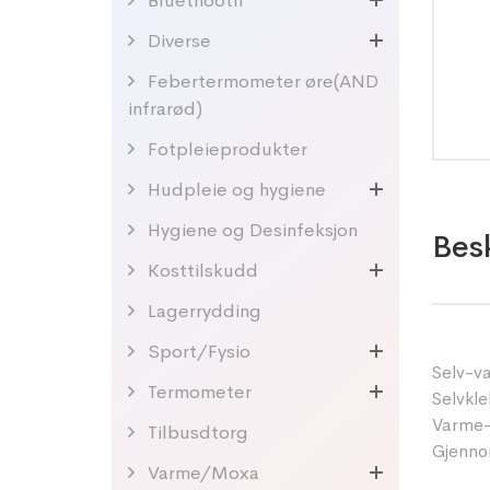
Bluethooth
Diverse
Febertermometer øre(AND
infrarød)
Fotpleieprodukter
Hudpleie og hygiene
Hygiene og Desinfeksjon
Besk
Kosttilskudd
Lagerrydding
Sport/Fysio
Selv-va
Termometer
Selvkl
Varme-e
Tilbusdtorg
Gjennom
Varme/Moxa