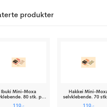
aterte produkter
Ibuki Mini-Moxa
Hakkei Mini-Mox
vklebende. 80 stk. pr.
selvklebende. 70 stk
pakke
pakke
110
110
,-
,-