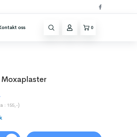
Kontakt oss
0
o Moxaplaster
-
va :
)
155
,-
k