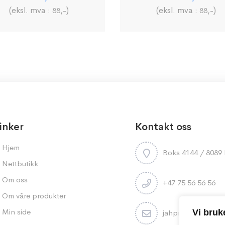
(eksl. mva :
)
(eksl. mva :
)
88
,-
88
,-
inker
Kontakt oss
Hjem
Boks 4144 / 808
Nettbutikk
Om oss
+47 75 56 56 56
Om våre produkter
Min side
Vi bruk
jahpron@jahpron