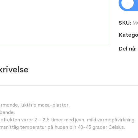
-
SKU:
M
Kategor
Del nå:
rivelse
rmende, luktfrie moxa-plaster.
ebende.
ffekten varer 2 – 2,5 timer med jevn, mild varmepåvirkning.
snittlig temperatur på huden blir 40-45 grader Celsius.