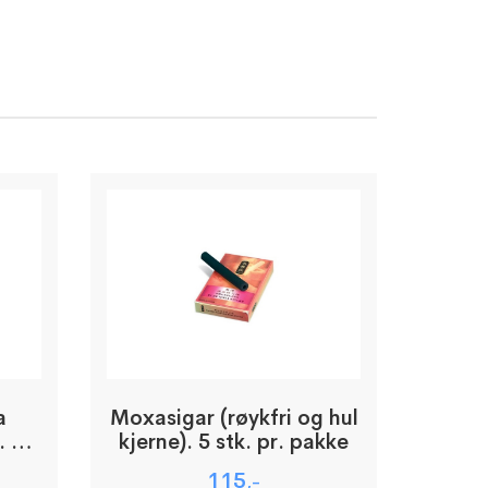
a
Moxasigar (røykfri og hul
. pr
kjerne). 5 stk. pr. pakke
115
,-