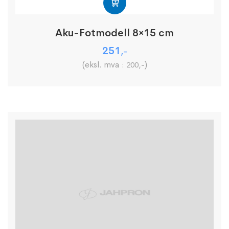
Aku-Fotmodell 8×15 cm
251
,-
(eksl. mva :
)
200
,-