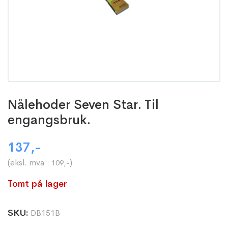
Nålehoder Seven Star. Til
engangsbruk.
137
,-
(eksl. mva :
)
109
,-
Tomt på lager
SKU:
DB151B