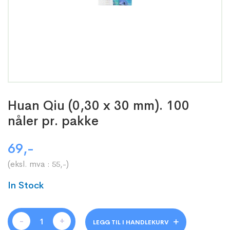
Huan Qiu (0,30 x 30 mm). 100
nåler pr. pakke
69
,-
(eksl. mva :
)
55
,-
In Stock
-
+
LEGG TIL I HANDLEKURV