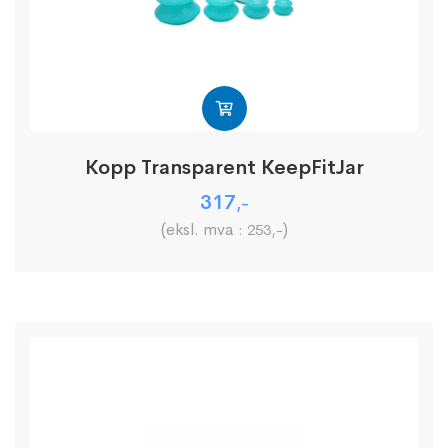
Kopp Transparent KeepFitJar
317
,-
(eksl. mva :
)
253
,-