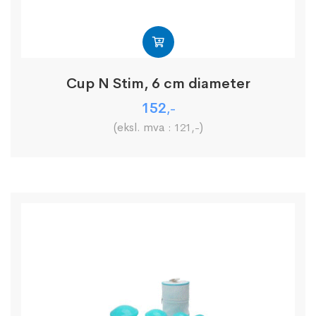
Cup N Stim, 6 cm diameter
152
,-
(eksl. mva :
)
121
,-