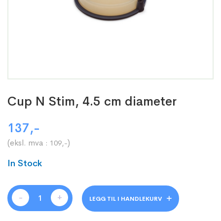
Cup N Stim, 4.5 cm diameter
137
,-
(eksl. mva :
)
109
,-
In Stock
-
+
LEGG TIL I HANDLEKURV